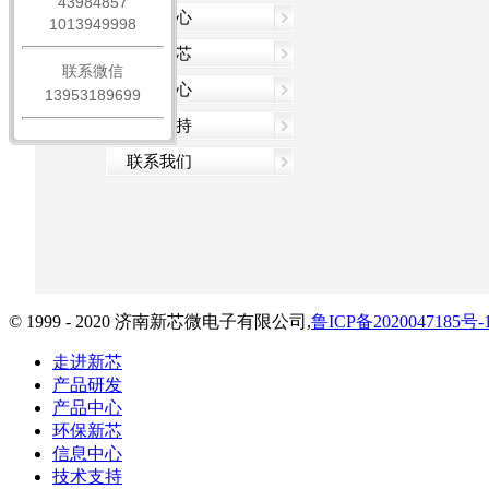
43984857
公司简介
产品中心
1013949998
公司架构
产品介绍
环保新芯
联系微信
资质荣誉
产品封装
环保证书
信息中心
13953189699
体系及产品认证
产品包装
环保法规
企业动态
技术支持
样品申请
环保信息
人才招聘
联系我们
行业资讯
© 1999 - 2020 济南新芯微电子有限公司,
鲁ICP备2020047185号-
走进新芯
产品研发
产品中心
环保新芯
信息中心
技术支持